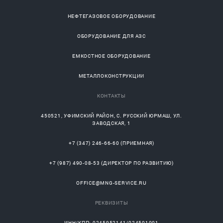
НЕФТЕГАЗОВОЕ ОБОРУДОВАНИЕ
ОБОРУДОВАНИЕ ДЛЯ АЗС
ЕМКОСТНОЕ ОБОРУДОВАНИЕ
МЕТАЛЛОКОНСТРУКЦИИ
КОНТАКТЫ
450521
,
УФИМСКИЙ РАЙОН
, С.
РУССКИЙ ЮРМАШ
, УЛ.
ЗАВОДСКАЯ, 1
+7 (347) 246-66-60
(ПРИЕМНАЯ)
+7 (987) 490-08-53
(ДИРЕКТОР ПО РАЗВИТИЮ)
OFFICE@MNG-SERVICE.RU
РЕКВИЗИТЫ
ИНН/КПП: 0245952141/024501001