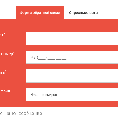
Форма обратной связи
Опросные листы
*
ия
*
 номер
*
чта
 файл