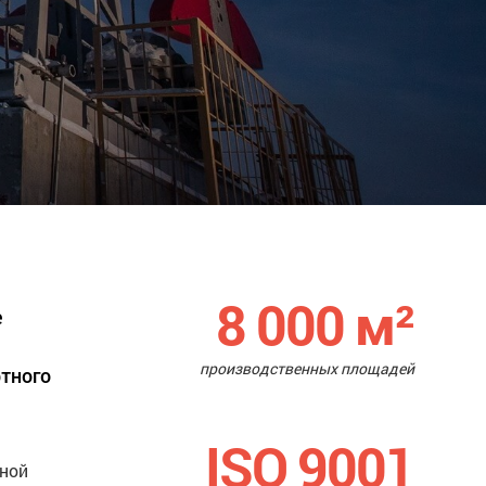
8 000
м²
е
производственных площадей
ртного
ISO 9001
нной