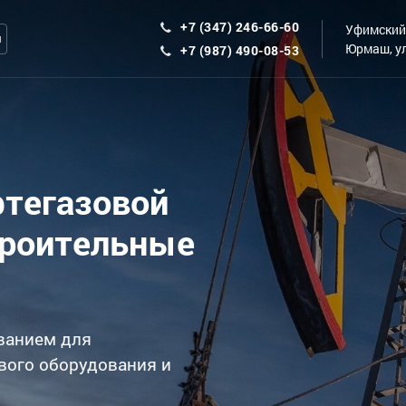
+7 (347) 246-66-60
Уфимский 
ы
Юрмаш, ул
+7 (987) 490-08-53
фтегазовой
троительные
ванием для
вого оборудования и