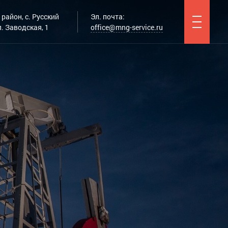
район, с. Русский
Эл. почта:
. Заводская, 1
office@mng-service.ru