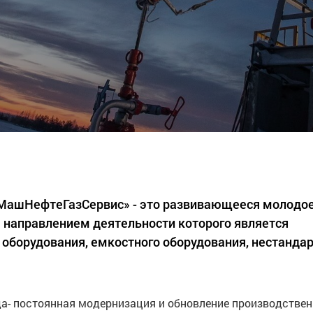
«МашНефтеГазСервис» - это развивающееся молодо
 направлением деятельности которого является
 оборудования, емкостного оборудования, нестанда
а- постоянная модернизация и обновление производстве