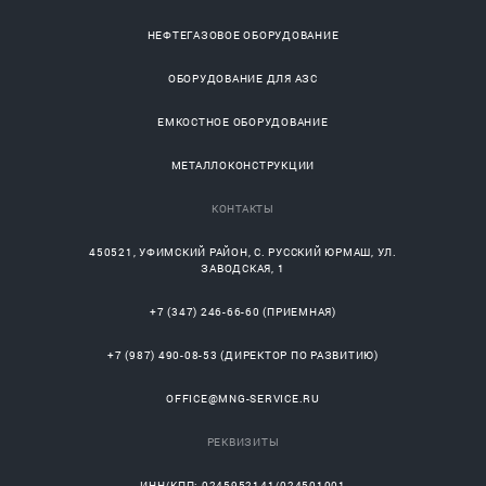
НЕФТЕГАЗОВОЕ ОБОРУДОВАНИЕ
ОБОРУДОВАНИЕ ДЛЯ АЗС
ЕМКОСТНОЕ ОБОРУДОВАНИЕ
МЕТАЛЛОКОНСТРУКЦИИ
КОНТАКТЫ
450521
,
УФИМСКИЙ РАЙОН
, С.
РУССКИЙ ЮРМАШ
, УЛ.
ЗАВОДСКАЯ, 1
+7 (347) 246-66-60
(ПРИЕМНАЯ)
+7 (987) 490-08-53
(ДИРЕКТОР ПО РАЗВИТИЮ)
OFFICE@MNG-SERVICE.RU
РЕКВИЗИТЫ
ИНН/КПП: 0245952141/024501001