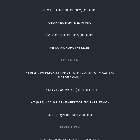
НЕФТЕГАЗОВОЕ ОБОРУДОВАНИЕ
ОБОРУДОВАНИЕ ДЛЯ АЗС
ЕМКОСТНОЕ ОБОРУДОВАНИЕ
МЕТАЛЛОКОНСТРУКЦИИ
КОНТАКТЫ
450521
,
УФИМСКИЙ РАЙОН
, С.
РУССКИЙ ЮРМАШ
, УЛ.
ЗАВОДСКАЯ, 1
+7 (347) 246-66-60
(ПРИЕМНАЯ)
+7 (987) 490-08-53
(ДИРЕКТОР ПО РАЗВИТИЮ)
OFFICE@MNG-SERVICE.RU
РЕКВИЗИТЫ
ИНН/КПП: 0245952141/024501001