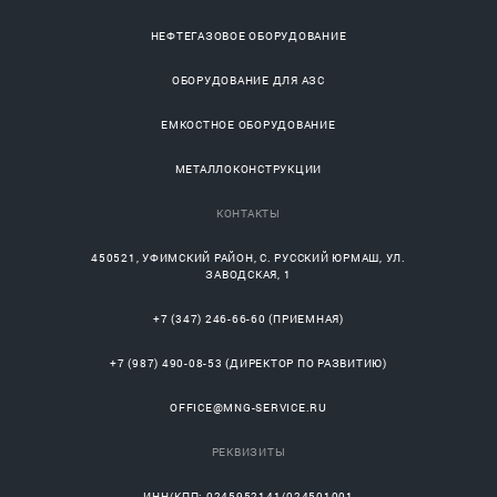
НЕФТЕГАЗОВОЕ ОБОРУДОВАНИЕ
ОБОРУДОВАНИЕ ДЛЯ АЗС
ЕМКОСТНОЕ ОБОРУДОВАНИЕ
МЕТАЛЛОКОНСТРУКЦИИ
КОНТАКТЫ
450521
,
УФИМСКИЙ РАЙОН
, С.
РУССКИЙ ЮРМАШ
, УЛ.
ЗАВОДСКАЯ, 1
+7 (347) 246-66-60
(ПРИЕМНАЯ)
+7 (987) 490-08-53
(ДИРЕКТОР ПО РАЗВИТИЮ)
OFFICE@MNG-SERVICE.RU
РЕКВИЗИТЫ
ИНН/КПП: 0245952141/024501001