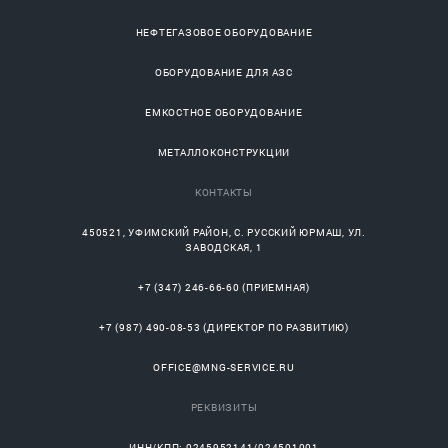
НЕФТЕГАЗОВОЕ ОБОРУДОВАНИЕ
ОБОРУДОВАНИЕ ДЛЯ АЗС
ЕМКОСТНОЕ ОБОРУДОВАНИЕ
МЕТАЛЛОКОНСТРУКЦИИ
КОНТАКТЫ
450521
,
УФИМСКИЙ РАЙОН
, С.
РУССКИЙ ЮРМАШ
, УЛ.
ЗАВОДСКАЯ, 1
+7 (347) 246-66-60
(ПРИЕМНАЯ)
+7 (987) 490-08-53
(ДИРЕКТОР ПО РАЗВИТИЮ)
OFFICE@MNG-SERVICE.RU
РЕКВИЗИТЫ
ИНН/КПП: 0245952141/024501001