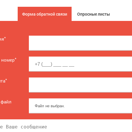
Форма обратной связи
Опросные листы
*
ия
*
 номер
*
чта
 файл