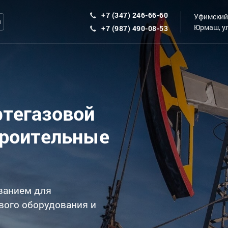
+7 (347) 246-66-60
Уфимский 
ы
Юрмаш, ул
+7 (987) 490-08-53
фтегазовой
троительные
ванием для
вого оборудования и