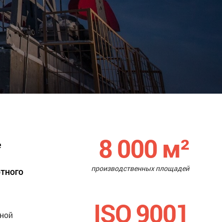
8 000
м²
е
производственных площадей
ртного
ISO 9001
нной