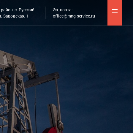
район, с. Русский
Эл. почта:
. Заводская, 1
office@mng-service.ru