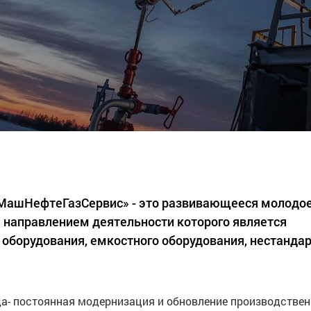
«МашНефтеГазСервис» - это развивающееся молодо
 направлением деятельности которого является
 оборудования, емкостного оборудования, нестанда
а- постоянная модернизация и обновление производстве