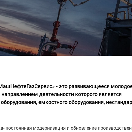
«МашНефтеГазСервис» - это развивающееся молодо
 направлением деятельности которого является
 оборудования, емкостного оборудования, нестанда
а- постоянная модернизация и обновление производстве