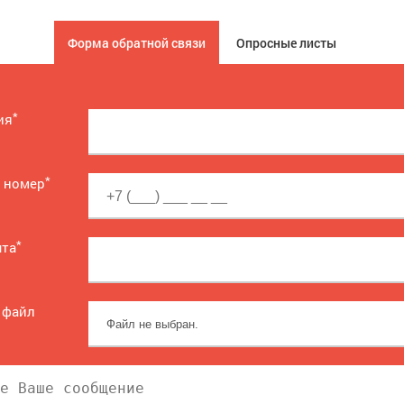
Форма обратной связи
Опросные листы
*
ия
*
 номер
*
чта
 файл