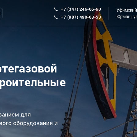
+7 (347) 246-66-60
Уфимский 
ы
Юрмаш, ул
+7 (987) 490-08-53
фтегазовой
троительные
ванием для
вого оборудования и