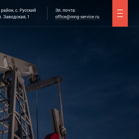
район, с. Русский
Эл. почта:
. Заводская, 1
office@mng-service.ru