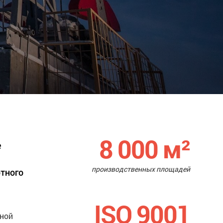
8 000
м²
е
производственных площадей
ртного
ISO 9001
нной