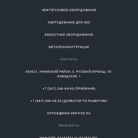
НЕФТЕГАЗОВОЕ ОБОРУДОВАНИЕ
ОБОРУДОВАНИЕ ДЛЯ АЗС
ЕМКОСТНОЕ ОБОРУДОВАНИЕ
МЕТАЛЛОКОНСТРУКЦИИ
КОНТАКТЫ
450521
,
УФИМСКИЙ РАЙОН
, С.
РУССКИЙ ЮРМАШ
, УЛ.
ЗАВОДСКАЯ, 1
+7 (347) 246-66-60
(ПРИЕМНАЯ)
+7 (987) 490-08-53
(ДИРЕКТОР ПО РАЗВИТИЮ)
OFFICE@MNG-SERVICE.RU
РЕКВИЗИТЫ
ИНН/КПП: 0245952141/024501001