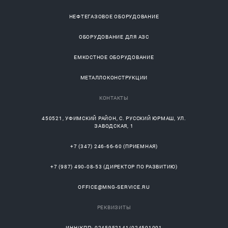
НЕФТЕГАЗОВОЕ ОБОРУДОВАНИЕ
ОБОРУДОВАНИЕ ДЛЯ АЗС
ЕМКОСТНОЕ ОБОРУДОВАНИЕ
МЕТАЛЛОКОНСТРУКЦИИ
КОНТАКТЫ
450521
,
УФИМСКИЙ РАЙОН
, С.
РУССКИЙ ЮРМАШ
, УЛ.
ЗАВОДСКАЯ, 1
+7 (347) 246-66-60
(ПРИЕМНАЯ)
+7 (987) 490-08-53
(ДИРЕКТОР ПО РАЗВИТИЮ)
OFFICE@MNG-SERVICE.RU
РЕКВИЗИТЫ
ИНН/КПП: 0245952141/024501001