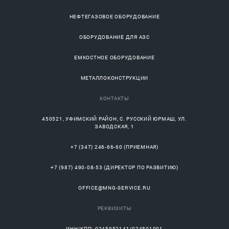
НЕФТЕГАЗОВОЕ ОБОРУДОВАНИЕ
ОБОРУДОВАНИЕ ДЛЯ АЗС
ЕМКОСТНОЕ ОБОРУДОВАНИЕ
МЕТАЛЛОКОНСТРУКЦИИ
КОНТАКТЫ
450521
,
УФИМСКИЙ РАЙОН
, С.
РУССКИЙ ЮРМАШ
, УЛ.
ЗАВОДСКАЯ, 1
+7 (347) 246-66-60
(ПРИЕМНАЯ)
+7 (987) 490-08-53
(ДИРЕКТОР ПО РАЗВИТИЮ)
OFFICE@MNG-SERVICE.RU
РЕКВИЗИТЫ
ИНН/КПП: 0245952141/024501001