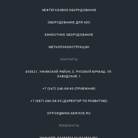
НЕФТЕГАЗОВОЕ ОБОРУДОВАНИЕ
ОБОРУДОВАНИЕ ДЛЯ АЗС
ЕМКОСТНОЕ ОБОРУДОВАНИЕ
МЕТАЛЛОКОНСТРУКЦИИ
КОНТАКТЫ
450521
,
УФИМСКИЙ РАЙОН
, С.
РУССКИЙ ЮРМАШ
, УЛ.
ЗАВОДСКАЯ, 1
+7 (347) 246-66-60
(ПРИЕМНАЯ)
+7 (987) 490-08-53
(ДИРЕКТОР ПО РАЗВИТИЮ)
OFFICE@MNG-SERVICE.RU
РЕКВИЗИТЫ
ИНН/КПП: 0245952141/024501001