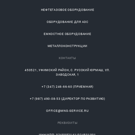
НЕФТЕГАЗОВОЕ ОБОРУДОВАНИЕ
ОБОРУДОВАНИЕ ДЛЯ АЗС
ЕМКОСТНОЕ ОБОРУДОВАНИЕ
МЕТАЛЛОКОНСТРУКЦИИ
КОНТАКТЫ
450521
,
УФИМСКИЙ РАЙОН
, С.
РУССКИЙ ЮРМАШ
, УЛ.
ЗАВОДСКАЯ, 1
+7 (347) 246-66-60
(ПРИЕМНАЯ)
+7 (987) 490-08-53
(ДИРЕКТОР ПО РАЗВИТИЮ)
OFFICE@MNG-SERVICE.RU
РЕКВИЗИТЫ
ИНН/КПП: 0245952141/024501001