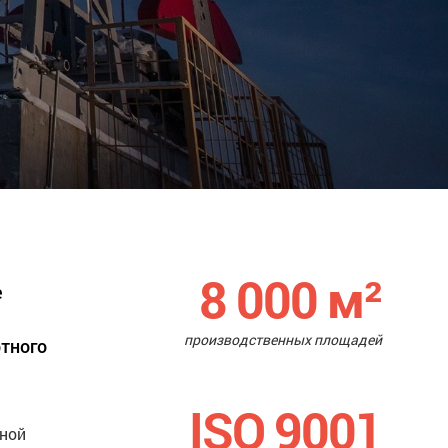
8 000
м²
е
производственных площадей
ртного
ISO 9001
нной