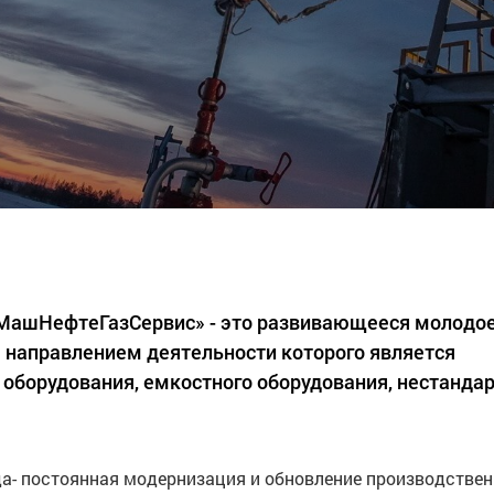
«МашНефтеГазСервис» - это развивающееся молодо
 направлением деятельности которого является
 оборудования, емкостного оборудования, нестанда
а- постоянная модернизация и обновление производстве