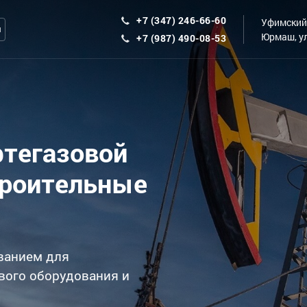
+7 (347) 246-66-60
Уфимский 
ы
Юрмаш, ул
+7 (987) 490-08-53
фтегазовой
троительные
ванием для
вого оборудования и