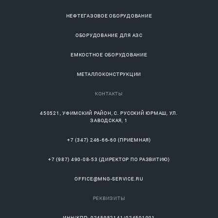
НЕФТЕГАЗОВОЕ ОБОРУДОВАНИЕ
ОБОРУДОВАНИЕ ДЛЯ АЗС
ЕМКОСТНОЕ ОБОРУДОВАНИЕ
МЕТАЛЛОКОНСТРУКЦИИ
КОНТАКТЫ
450521
,
УФИМСКИЙ РАЙОН
, С.
РУССКИЙ ЮРМАШ
, УЛ.
ЗАВОДСКАЯ, 1
+7 (347) 246-66-60
(ПРИЕМНАЯ)
+7 (987) 490-08-53
(ДИРЕКТОР ПО РАЗВИТИЮ)
OFFICE@MNG-SERVICE.RU
РЕКВИЗИТЫ
ИНН/КПП: 0245952141/024501001