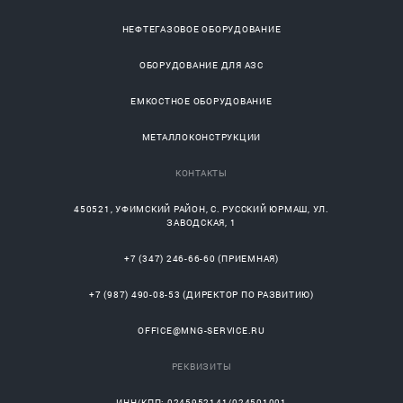
НЕФТЕГАЗОВОЕ ОБОРУДОВАНИЕ
ОБОРУДОВАНИЕ ДЛЯ АЗС
ЕМКОСТНОЕ ОБОРУДОВАНИЕ
МЕТАЛЛОКОНСТРУКЦИИ
КОНТАКТЫ
450521
,
УФИМСКИЙ РАЙОН
, С.
РУССКИЙ ЮРМАШ
, УЛ.
ЗАВОДСКАЯ, 1
+7 (347) 246-66-60
(ПРИЕМНАЯ)
+7 (987) 490-08-53
(ДИРЕКТОР ПО РАЗВИТИЮ)
OFFICE@MNG-SERVICE.RU
РЕКВИЗИТЫ
ИНН/КПП: 0245952141/024501001