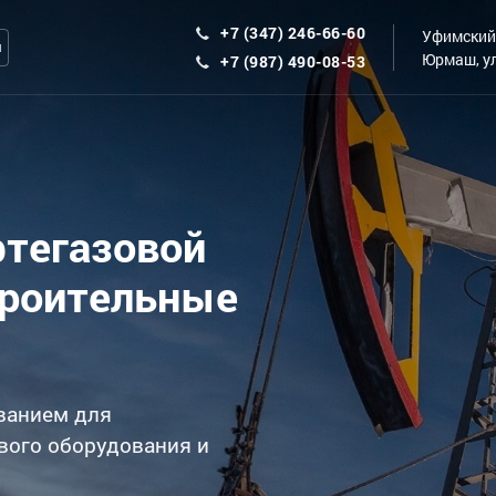
+7 (347) 246-66-60
Уфимский 
ы
Юрмаш, ул
+7 (987) 490-08-53
фтегазовой
троительные
ванием для
вого оборудования и