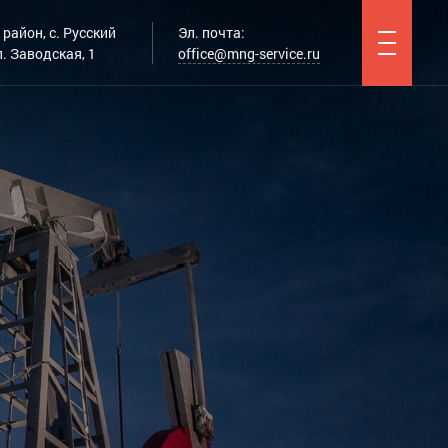
район, с. Русский
Эл. почта:
. Заводская, 1
office@mng-service.ru