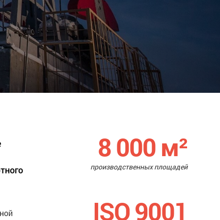
8 000
м²
е
производственных площадей
ртного
ISO 9001
нной