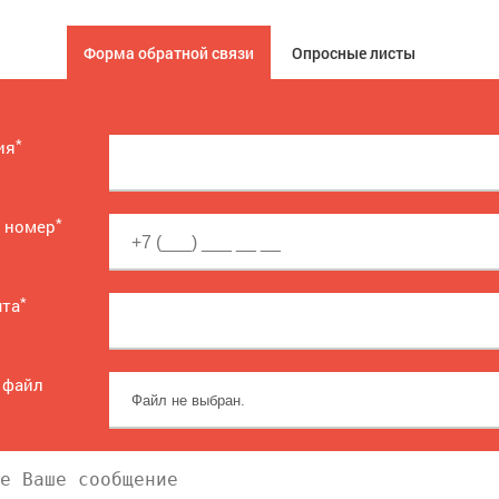
Форма обратной связи
Опросные листы
*
ия
*
 номер
*
чта
 файл