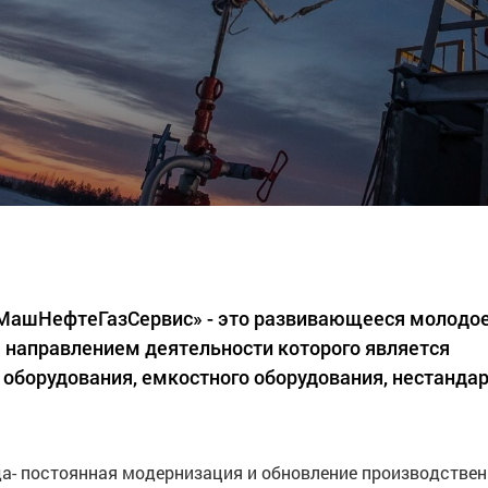
«МашНефтеГазСервис» - это развивающееся молодо
 направлением деятельности которого является
 оборудования, емкостного оборудования, нестанда
а- постоянная модернизация и обновление производстве