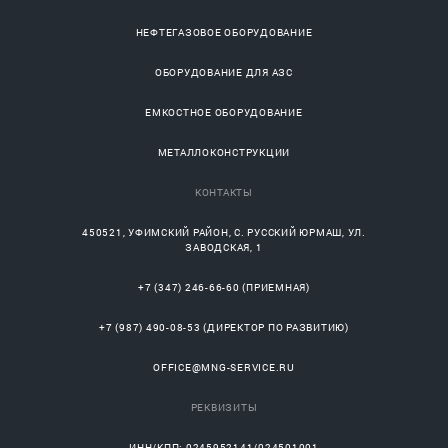
НЕФТЕГАЗОВОЕ ОБОРУДОВАНИЕ
ОБОРУДОВАНИЕ ДЛЯ АЗС
ЕМКОСТНОЕ ОБОРУДОВАНИЕ
МЕТАЛЛОКОНСТРУКЦИИ
КОНТАКТЫ
450521
,
УФИМСКИЙ РАЙОН
, С.
РУССКИЙ ЮРМАШ
, УЛ.
ЗАВОДСКАЯ, 1
+7 (347) 246-66-60
(ПРИЕМНАЯ)
+7 (987) 490-08-53
(ДИРЕКТОР ПО РАЗВИТИЮ)
OFFICE@MNG-SERVICE.RU
РЕКВИЗИТЫ
ИНН/КПП: 0245952141/024501001