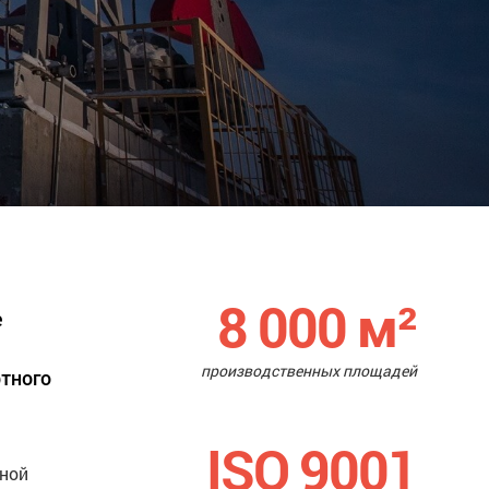
8 000
м²
е
производственных площадей
ртного
ISO 9001
нной