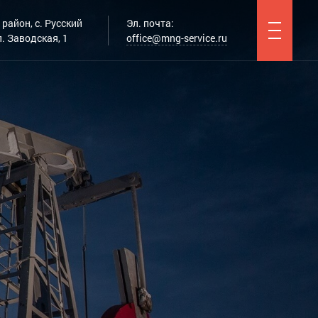
район, с. Русский
Эл. почта:
. Заводская, 1
office@mng-service.ru