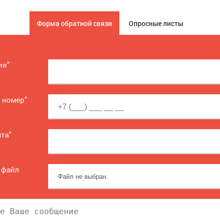
Форма обратной связи
Опросные листы
*
ия
*
 номер
*
чта
 файл