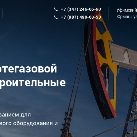
+7 (347) 246-66-60
Уфимский 
ы
Юрмаш, ул
+7 (987) 490-08-53
фтегазовой
троительные
ванием для
вого оборудования и