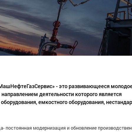
«МашНефтеГазСервис» - это развивающееся молодо
 направлением деятельности которого является
 оборудования, емкостного оборудования, нестанда
а- постоянная модернизация и обновление производстве