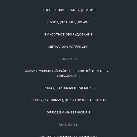
НЕФТЕГАЗОВОЕ ОБОРУДОВАНИЕ
ОБОРУДОВАНИЕ ДЛЯ АЗС
ЕМКОСТНОЕ ОБОРУДОВАНИЕ
МЕТАЛЛОКОНСТРУКЦИИ
КОНТАКТЫ
450521
,
УФИМСКИЙ РАЙОН
, С.
РУССКИЙ ЮРМАШ
, УЛ.
ЗАВОДСКАЯ, 1
+7 (347) 246-66-60
(ПРИЕМНАЯ)
+7 (987) 490-08-53
(ДИРЕКТОР ПО РАЗВИТИЮ)
OFFICE@MNG-SERVICE.RU
РЕКВИЗИТЫ
ИНН/КПП: 0245952141/024501001