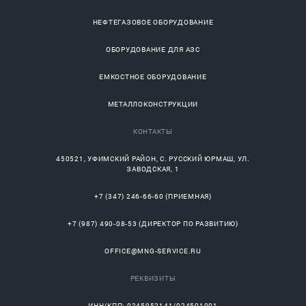
НЕФТЕГАЗОВОЕ ОБОРУДОВАНИЕ
ОБОРУДОВАНИЕ ДЛЯ АЗС
ЕМКОСТНОЕ ОБОРУДОВАНИЕ
МЕТАЛЛОКОНСТРУКЦИИ
КОНТАКТЫ
450521
,
УФИМСКИЙ РАЙОН
, С.
РУССКИЙ ЮРМАШ
, УЛ.
ЗАВОДСКАЯ, 1
+7 (347) 246-66-60
(ПРИЕМНАЯ)
+7 (987) 490-08-53
(ДИРЕКТОР ПО РАЗВИТИЮ)
OFFICE@MNG-SERVICE.RU
РЕКВИЗИТЫ
ИНН/КПП: 0245952141/024501001