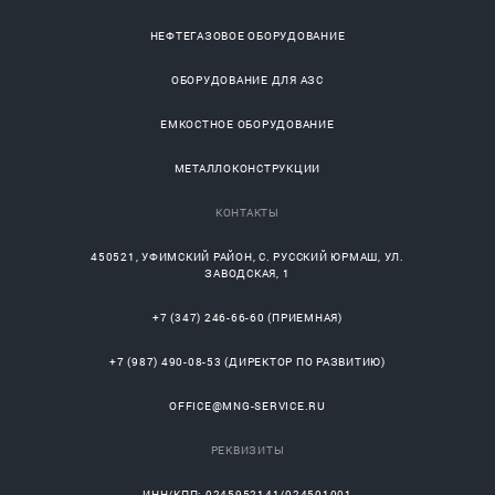
НЕФТЕГАЗОВОЕ ОБОРУДОВАНИЕ
ОБОРУДОВАНИЕ ДЛЯ АЗС
ЕМКОСТНОЕ ОБОРУДОВАНИЕ
МЕТАЛЛОКОНСТРУКЦИИ
КОНТАКТЫ
450521
,
УФИМСКИЙ РАЙОН
, С.
РУССКИЙ ЮРМАШ
, УЛ.
ЗАВОДСКАЯ, 1
+7 (347) 246-66-60
(ПРИЕМНАЯ)
+7 (987) 490-08-53
(ДИРЕКТОР ПО РАЗВИТИЮ)
OFFICE@MNG-SERVICE.RU
РЕКВИЗИТЫ
ИНН/КПП: 0245952141/024501001