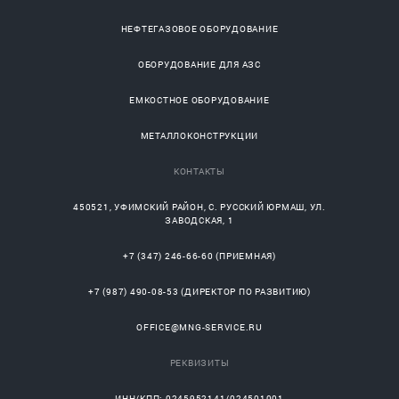
НЕФТЕГАЗОВОЕ ОБОРУДОВАНИЕ
ОБОРУДОВАНИЕ ДЛЯ АЗС
ЕМКОСТНОЕ ОБОРУДОВАНИЕ
МЕТАЛЛОКОНСТРУКЦИИ
КОНТАКТЫ
450521
,
УФИМСКИЙ РАЙОН
, С.
РУССКИЙ ЮРМАШ
, УЛ.
ЗАВОДСКАЯ, 1
+7 (347) 246-66-60
(ПРИЕМНАЯ)
+7 (987) 490-08-53
(ДИРЕКТОР ПО РАЗВИТИЮ)
OFFICE@MNG-SERVICE.RU
РЕКВИЗИТЫ
ИНН/КПП: 0245952141/024501001