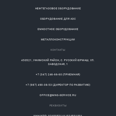
НЕФТЕГАЗОВОЕ ОБОРУДОВАНИЕ
ОБОРУДОВАНИЕ ДЛЯ АЗС
ЕМКОСТНОЕ ОБОРУДОВАНИЕ
МЕТАЛЛОКОНСТРУКЦИИ
КОНТАКТЫ
450521
,
УФИМСКИЙ РАЙОН
, С.
РУССКИЙ ЮРМАШ
, УЛ.
ЗАВОДСКАЯ, 1
+7 (347) 246-66-60
(ПРИЕМНАЯ)
+7 (987) 490-08-53
(ДИРЕКТОР ПО РАЗВИТИЮ)
OFFICE@MNG-SERVICE.RU
РЕКВИЗИТЫ
ИНН/КПП: 0245952141/024501001