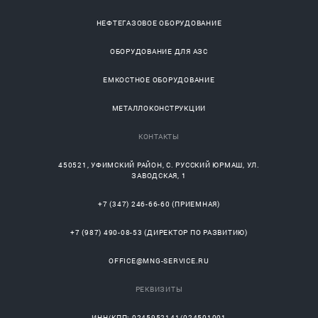
НЕФТЕГАЗОВОЕ ОБОРУДОВАНИЕ
ОБОРУДОВАНИЕ ДЛЯ АЗС
ЕМКОСТНОЕ ОБОРУДОВАНИЕ
МЕТАЛЛОКОНСТРУКЦИИ
КОНТАКТЫ
450521
,
УФИМСКИЙ РАЙОН
, С.
РУССКИЙ ЮРМАШ
, УЛ.
ЗАВОДСКАЯ, 1
+7 (347) 246-66-60
(ПРИЕМНАЯ)
+7 (987) 490-08-53
(ДИРЕКТОР ПО РАЗВИТИЮ)
OFFICE@MNG-SERVICE.RU
РЕКВИЗИТЫ
ИНН/КПП: 0245952141/024501001