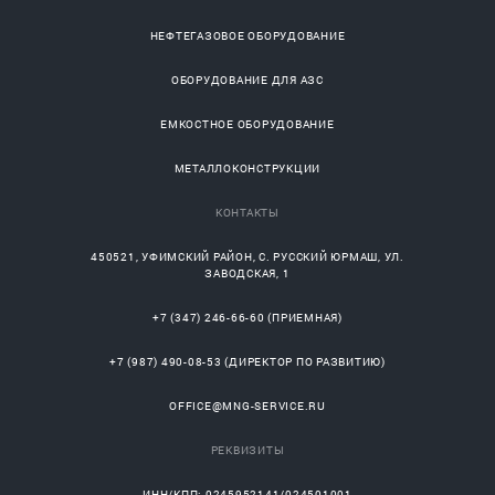
НЕФТЕГАЗОВОЕ ОБОРУДОВАНИЕ
ОБОРУДОВАНИЕ ДЛЯ АЗС
ЕМКОСТНОЕ ОБОРУДОВАНИЕ
МЕТАЛЛОКОНСТРУКЦИИ
КОНТАКТЫ
450521
,
УФИМСКИЙ РАЙОН
, С.
РУССКИЙ ЮРМАШ
, УЛ.
ЗАВОДСКАЯ, 1
+7 (347) 246-66-60
(ПРИЕМНАЯ)
+7 (987) 490-08-53
(ДИРЕКТОР ПО РАЗВИТИЮ)
OFFICE@MNG-SERVICE.RU
РЕКВИЗИТЫ
ИНН/КПП: 0245952141/024501001