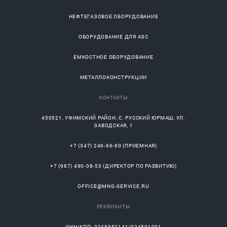
НЕФТЕГАЗОВОЕ ОБОРУДОВАНИЕ
ОБОРУДОВАНИЕ ДЛЯ АЗС
ЕМКОСТНОЕ ОБОРУДОВАНИЕ
МЕТАЛЛОКОНСТРУКЦИИ
КОНТАКТЫ
450521
,
УФИМСКИЙ РАЙОН
, С.
РУССКИЙ ЮРМАШ
, УЛ.
ЗАВОДСКАЯ, 1
+7 (347) 246-66-60
(ПРИЕМНАЯ)
+7 (987) 490-08-53
(ДИРЕКТОР ПО РАЗВИТИЮ)
OFFICE@MNG-SERVICE.RU
РЕКВИЗИТЫ
ИНН/КПП: 0245952141/024501001