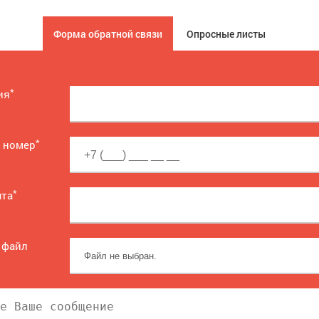
Форма обратной связи
Опросные листы
*
ия
*
 номер
*
чта
 файл