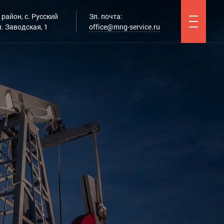
район, с. Русский
Эл. почта:
. Заводская, 1
office@mng-service.ru