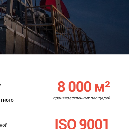
8 000
м²
е
производственных площадей
ртного
ISO 9001
нной