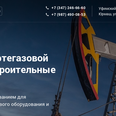
+7 (347) 246-66-60
Уфимский 
ы
Юрмаш, ул
+7 (987) 490-08-53
фтегазовой
троительные
ванием для
вого оборудования и