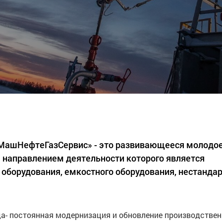
«МашНефтеГазСервис» - это развивающееся молодо
 направлением деятельности которого является
 оборудования, емкостного оборудования, нестанда
а- постоянная модернизация и обновление производстве