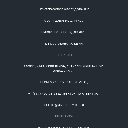
НЕФТЕГАЗОВОЕ ОБОРУДОВАНИЕ
ОБОРУДОВАНИЕ ДЛЯ АЗС
ЕМКОСТНОЕ ОБОРУДОВАНИЕ
МЕТАЛЛОКОНСТРУКЦИИ
КОНТАКТЫ
450521
,
УФИМСКИЙ РАЙОН
, С.
РУССКИЙ ЮРМАШ
, УЛ.
ЗАВОДСКАЯ, 1
+7 (347) 246-66-60
(ПРИЕМНАЯ)
+7 (987) 490-08-53
(ДИРЕКТОР ПО РАЗВИТИЮ)
OFFICE@MNG-SERVICE.RU
РЕКВИЗИТЫ
ИНН/КПП: 0245952141/024501001