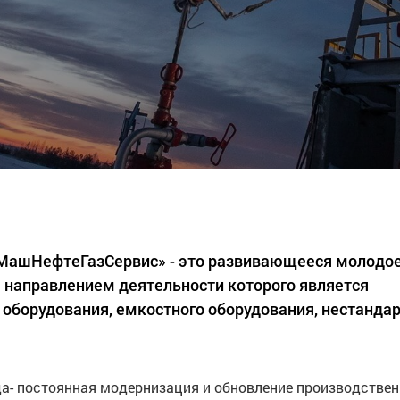
«МашНефтеГазСервис» - это развивающееся молодо
 направлением деятельности которого является
 оборудования, емкостного оборудования, нестанда
а- постоянная модернизация и обновление производстве