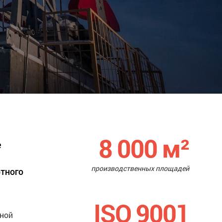
8 000
м²
е
производственных площадей
ртного
ISO 9001
нной