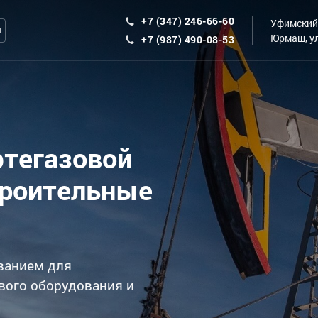
+7 (347) 246-66-60
Уфимский 
ы
Юрмаш, ул
+7 (987) 490-08-53
фтегазовой
троительные
ванием для
вого оборудования и