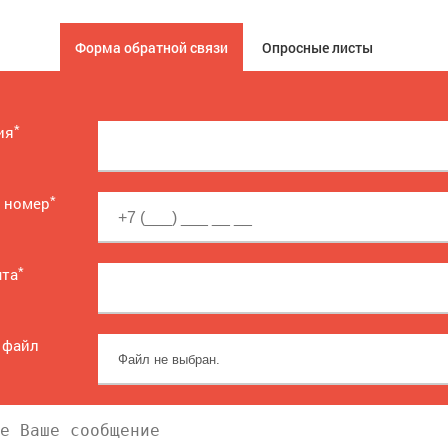
Форма обратной связи
Опросные листы
*
ия
*
 номер
*
чта
 файл