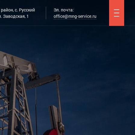
район, с. Русский
Эл. почта:
. Заводская, 1
office@mng-service.ru