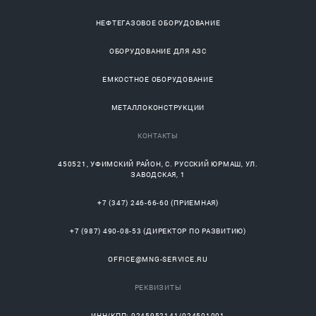
НЕФТЕГАЗОВОЕ ОБОРУДОВАНИЕ
ОБОРУДОВАНИЕ ДЛЯ АЗС
ЕМКОСТНОЕ ОБОРУДОВАНИЕ
МЕТАЛЛОКОНСТРУКЦИИ
КОНТАКТЫ
450521
,
УФИМСКИЙ РАЙОН
, С.
РУССКИЙ ЮРМАШ
, УЛ.
ЗАВОДСКАЯ, 1
+7 (347) 246-66-60
(ПРИЕМНАЯ)
+7 (987) 490-08-53
(ДИРЕКТОР ПО РАЗВИТИЮ)
OFFICE@MNG-SERVICE.RU
РЕКВИЗИТЫ
ИНН/КПП: 0245952141/024501001