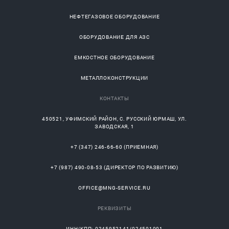
НЕФТЕГАЗОВОЕ ОБОРУДОВАНИЕ
ОБОРУДОВАНИЕ ДЛЯ АЗС
ЕМКОСТНОЕ ОБОРУДОВАНИЕ
МЕТАЛЛОКОНСТРУКЦИИ
КОНТАКТЫ
450521
,
УФИМСКИЙ РАЙОН
, С.
РУССКИЙ ЮРМАШ
, УЛ.
ЗАВОДСКАЯ, 1
+7 (347) 246-66-60
(ПРИЕМНАЯ)
+7 (987) 490-08-53
(ДИРЕКТОР ПО РАЗВИТИЮ)
OFFICE@MNG-SERVICE.RU
РЕКВИЗИТЫ
ИНН/КПП: 0245952141/024501001