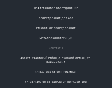
НЕФТЕГАЗОВОЕ ОБОРУДОВАНИЕ
ОБОРУДОВАНИЕ ДЛЯ АЗС
ЕМКОСТНОЕ ОБОРУДОВАНИЕ
МЕТАЛЛОКОНСТРУКЦИИ
КОНТАКТЫ
450521
,
УФИМСКИЙ РАЙОН
, С.
РУССКИЙ ЮРМАШ
, УЛ.
ЗАВОДСКАЯ, 1
+7 (347) 246-66-60
(ПРИЕМНАЯ)
+7 (987) 490-08-53
(ДИРЕКТОР ПО РАЗВИТИЮ)
OFFICE@MNG-SERVICE.RU
РЕКВИЗИТЫ
ИНН/КПП: 0245952141/024501001