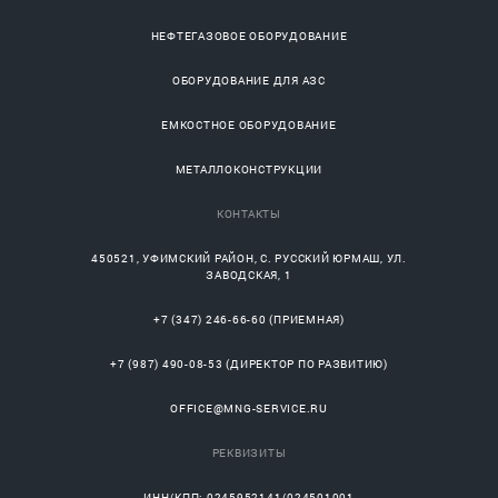
НЕФТЕГАЗОВОЕ ОБОРУДОВАНИЕ
ОБОРУДОВАНИЕ ДЛЯ АЗС
ЕМКОСТНОЕ ОБОРУДОВАНИЕ
МЕТАЛЛОКОНСТРУКЦИИ
КОНТАКТЫ
450521
,
УФИМСКИЙ РАЙОН
, С.
РУССКИЙ ЮРМАШ
, УЛ.
ЗАВОДСКАЯ, 1
+7 (347) 246-66-60
(ПРИЕМНАЯ)
+7 (987) 490-08-53
(ДИРЕКТОР ПО РАЗВИТИЮ)
OFFICE@MNG-SERVICE.RU
РЕКВИЗИТЫ
ИНН/КПП: 0245952141/024501001