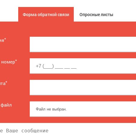
Форма обратной связи
Опросные листы
*
ия
*
 номер
*
чта
 файл