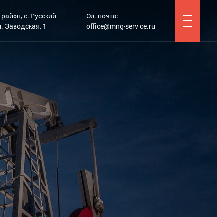
район, с. Русский
Эл. почта:
. Заводская, 1
office@mng-service.ru