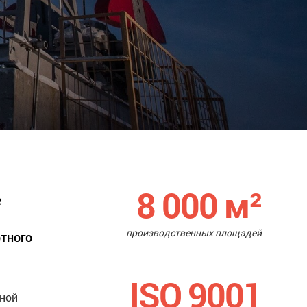
8 000
м²
е
производственных площадей
ртного
ISO 9001
нной