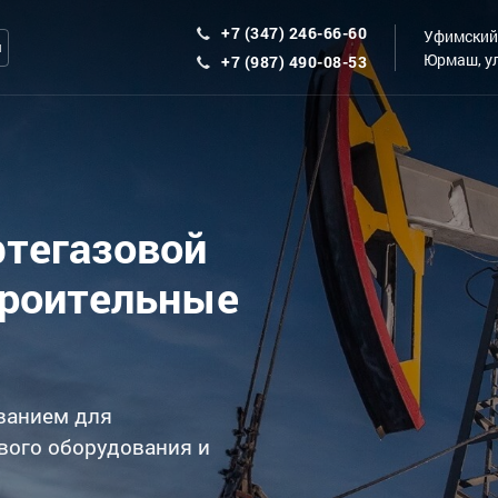
+7 (347) 246-66-60
Уфимский 
ы
Юрмаш, ул
+7 (987) 490-08-53
фтегазовой
троительные
ванием для
вого оборудования и