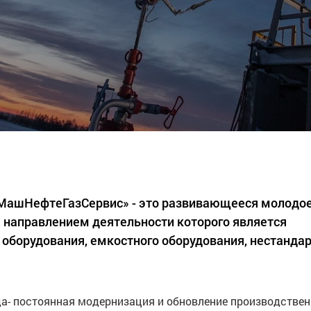
«МашНефтеГазСервис» - это развивающееся молодо
 направлением деятельности которого является
 оборудования, емкостного оборудования, нестанда
а- постоянная модернизация и обновление производстве