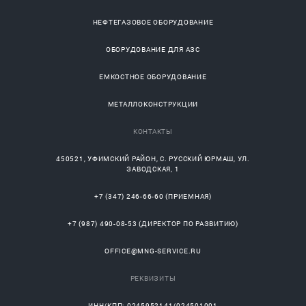
НЕФТЕГАЗОВОЕ ОБОРУДОВАНИЕ
ОБОРУДОВАНИЕ ДЛЯ АЗС
ЕМКОСТНОЕ ОБОРУДОВАНИЕ
МЕТАЛЛОКОНСТРУКЦИИ
КОНТАКТЫ
450521
,
УФИМСКИЙ РАЙОН
, С.
РУССКИЙ ЮРМАШ
, УЛ.
ЗАВОДСКАЯ, 1
+7 (347) 246-66-60
(ПРИЕМНАЯ)
+7 (987) 490-08-53
(ДИРЕКТОР ПО РАЗВИТИЮ)
OFFICE@MNG-SERVICE.RU
РЕКВИЗИТЫ
ИНН/КПП: 0245952141/024501001