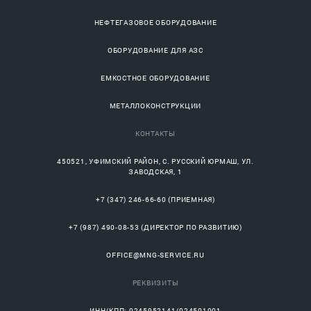
НЕФТЕГАЗОВОЕ ОБОРУДОВАНИЕ
ОБОРУДОВАНИЕ ДЛЯ АЗС
ЕМКОСТНОЕ ОБОРУДОВАНИЕ
МЕТАЛЛОКОНСТРУКЦИИ
КОНТАКТЫ
450521
,
УФИМСКИЙ РАЙОН
, С.
РУССКИЙ ЮРМАШ
, УЛ.
ЗАВОДСКАЯ, 1
+7 (347) 246-66-60
(ПРИЕМНАЯ)
+7 (987) 490-08-53
(ДИРЕКТОР ПО РАЗВИТИЮ)
OFFICE@MNG-SERVICE.RU
РЕКВИЗИТЫ
ИНН/КПП: 0245952141/024501001