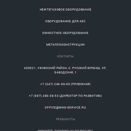
НЕФТЕГАЗОВОЕ ОБОРУДОВАНИЕ
ОБОРУДОВАНИЕ ДЛЯ АЗС
ЕМКОСТНОЕ ОБОРУДОВАНИЕ
МЕТАЛЛОКОНСТРУКЦИИ
КОНТАКТЫ
450521
,
УФИМСКИЙ РАЙОН
, С.
РУССКИЙ ЮРМАШ
, УЛ.
ЗАВОДСКАЯ, 1
+7 (347) 246-66-60
(ПРИЕМНАЯ)
+7 (987) 490-08-53
(ДИРЕКТОР ПО РАЗВИТИЮ)
OFFICE@MNG-SERVICE.RU
РЕКВИЗИТЫ
ИНН/КПП: 0245952141/024501001