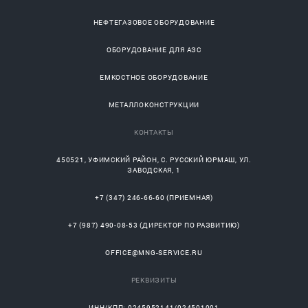
НЕФТЕГАЗОВОЕ ОБОРУДОВАНИЕ
ОБОРУДОВАНИЕ ДЛЯ АЗС
ЕМКОСТНОЕ ОБОРУДОВАНИЕ
МЕТАЛЛОКОНСТРУКЦИИ
КОНТАКТЫ
450521
,
УФИМСКИЙ РАЙОН
, С.
РУССКИЙ ЮРМАШ
, УЛ.
ЗАВОДСКАЯ, 1
+7 (347) 246-66-60
(ПРИЕМНАЯ)
+7 (987) 490-08-53
(ДИРЕКТОР ПО РАЗВИТИЮ)
OFFICE@MNG-SERVICE.RU
РЕКВИЗИТЫ
ИНН/КПП: 0245952141/024501001