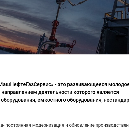
«МашНефтеГазСервис» - это развивающееся молодо
 направлением деятельности которого является
 оборудования, емкостного оборудования, нестанда
а- постоянная модернизация и обновление производстве