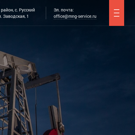
район, с. Русский
Эл. почта:
. Заводская, 1
office@mng-service.ru