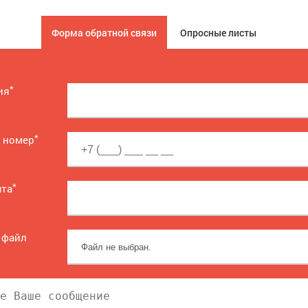
Форма обратной связи
Опросные листы
*
ия
*
 номер
*
чта
 файл