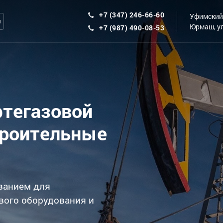
+7 (347) 246-66-60
Уфимский 
ы
Юрмаш, ул
+7 (987) 490-08-53
фтегазовой
троительные
ванием для
вого оборудования и