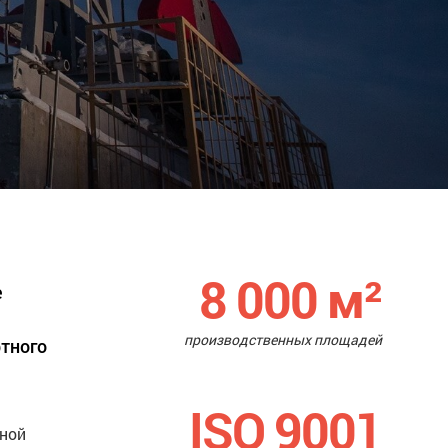
8 000
м²
е
производственных площадей
ртного
ISO 9001
нной