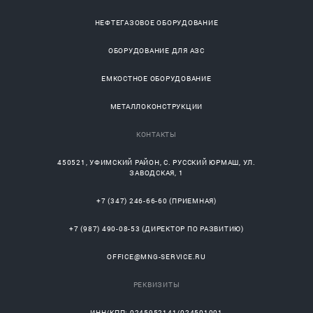
НЕФТЕГАЗОВОЕ ОБОРУДОВАНИЕ
ОБОРУДОВАНИЕ ДЛЯ АЗС
ЕМКОСТНОЕ ОБОРУДОВАНИЕ
МЕТАЛЛОКОНСТРУКЦИИ
КОНТАКТЫ
450521
,
УФИМСКИЙ РАЙОН
, С.
РУССКИЙ ЮРМАШ
, УЛ.
ЗАВОДСКАЯ, 1
+7 (347) 246-66-60
(ПРИЕМНАЯ)
+7 (987) 490-08-53
(ДИРЕКТОР ПО РАЗВИТИЮ)
OFFICE@MNG-SERVICE.RU
РЕКВИЗИТЫ
ИНН/КПП: 0245952141/024501001