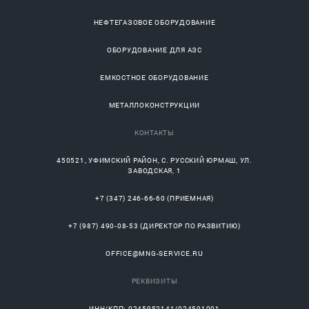
НЕФТЕГАЗОВОЕ ОБОРУДОВАНИЕ
ОБОРУДОВАНИЕ ДЛЯ АЗС
ЕМКОСТНОЕ ОБОРУДОВАНИЕ
МЕТАЛЛОКОНСТРУКЦИИ
КОНТАКТЫ
450521
,
УФИМСКИЙ РАЙОН
, С.
РУССКИЙ ЮРМАШ
, УЛ.
ЗАВОДСКАЯ, 1
+7 (347) 246-66-60
(ПРИЕМНАЯ)
+7 (987) 490-08-53
(ДИРЕКТОР ПО РАЗВИТИЮ)
OFFICE@MNG-SERVICE.RU
РЕКВИЗИТЫ
ИНН/КПП: 0245952141/024501001