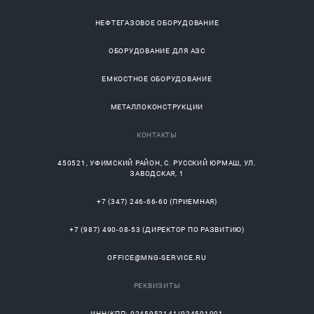
НЕФТЕГАЗОВОЕ ОБОРУДОВАНИЕ
ОБОРУДОВАНИЕ ДЛЯ АЗС
ЕМКОСТНОЕ ОБОРУДОВАНИЕ
МЕТАЛЛОКОНСТРУКЦИИ
КОНТАКТЫ
450521
,
УФИМСКИЙ РАЙОН
, С.
РУССКИЙ ЮРМАШ
, УЛ.
ЗАВОДСКАЯ, 1
+7 (347) 246-66-60
(ПРИЕМНАЯ)
+7 (987) 490-08-53
(ДИРЕКТОР ПО РАЗВИТИЮ)
OFFICE@MNG-SERVICE.RU
РЕКВИЗИТЫ
ИНН/КПП: 0245952141/024501001