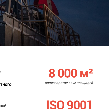
8 000
м²
е
производственных площадей
ртного
ISO 9001
нной