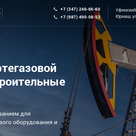
+7 (347) 246-66-60
Уфимский 
ы
Юрмаш, ул
+7 (987) 490-08-53
фтегазовой
троительные
ванием для
вого оборудования и