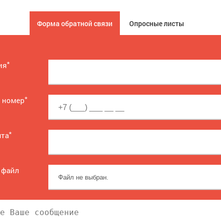
Форма обратной связи
Опросные листы
*
ия
*
 номер
*
чта
 файл