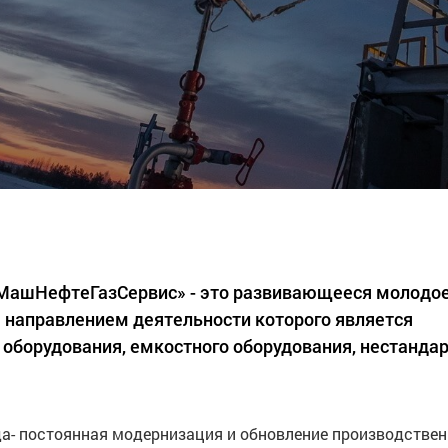
«МашНефтеГазСервис» - это развивающееся молодо
 направлением деятельности которого является
 оборудования, емкостного оборудования, нестанда
а- постоянная модернизация и обновление производстве