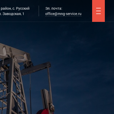
район, с. Русский
Эл. почта:
. Заводская, 1
office@mng-service.ru