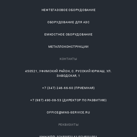
НЕФТЕГАЗОВОЕ ОБОРУДОВАНИЕ
ОБОРУДОВАНИЕ ДЛЯ АЗС
ЕМКОСТНОЕ ОБОРУДОВАНИЕ
МЕТАЛЛОКОНСТРУКЦИИ
КОНТАКТЫ
450521
,
УФИМСКИЙ РАЙОН
, С.
РУССКИЙ ЮРМАШ
, УЛ.
ЗАВОДСКАЯ, 1
+7 (347) 246-66-60
(ПРИЕМНАЯ)
+7 (987) 490-08-53
(ДИРЕКТОР ПО РАЗВИТИЮ)
OFFICE@MNG-SERVICE.RU
РЕКВИЗИТЫ
ИНН/КПП: 0245952141/024501001