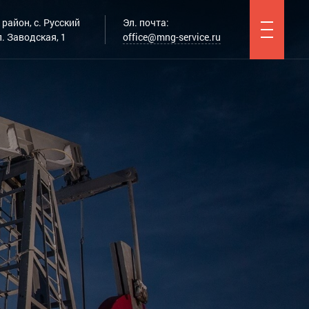
район, с. Русский
Эл. почта:
. Заводская, 1
office@mng-service.ru