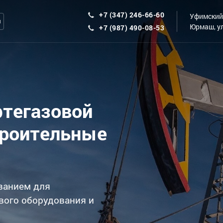
+7 (347) 246-66-60
Уфимский 
ы
Юрмаш, ул
+7 (987) 490-08-53
фтегазовой
троительные
ванием для
вого оборудования и