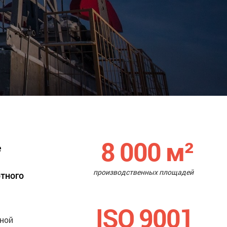
8 000
м²
е
производственных площадей
ртного
ISO 9001
нной