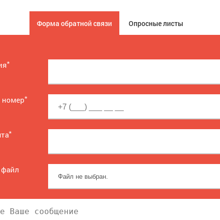
Форма обратной связи
Опросные листы
*
ия
*
 номер
*
чта
 файл