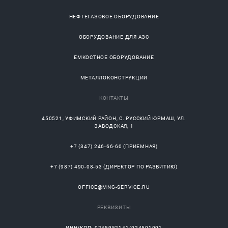
НЕФТЕГАЗОВОЕ ОБОРУДОВАНИЕ
ОБОРУДОВАНИЕ ДЛЯ АЗС
ЕМКОСТНОЕ ОБОРУДОВАНИЕ
МЕТАЛЛОКОНСТРУКЦИИ
КОНТАКТЫ
450521
,
УФИМСКИЙ РАЙОН
, С.
РУССКИЙ ЮРМАШ
, УЛ.
ЗАВОДСКАЯ, 1
+7 (347) 246-66-60
(ПРИЕМНАЯ)
+7 (987) 490-08-53
(ДИРЕКТОР ПО РАЗВИТИЮ)
OFFICE@MNG-SERVICE.RU
РЕКВИЗИТЫ
ИНН/КПП: 0245952141/024501001