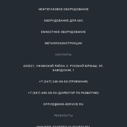
НЕФТЕГАЗОВОЕ ОБОРУДОВАНИЕ
ОБОРУДОВАНИЕ ДЛЯ АЗС
ЕМКОСТНОЕ ОБОРУДОВАНИЕ
МЕТАЛЛОКОНСТРУКЦИИ
КОНТАКТЫ
450521
,
УФИМСКИЙ РАЙОН
, С.
РУССКИЙ ЮРМАШ
, УЛ.
ЗАВОДСКАЯ, 1
+7 (347) 246-66-60
(ПРИЕМНАЯ)
+7 (987) 490-08-53
(ДИРЕКТОР ПО РАЗВИТИЮ)
OFFICE@MNG-SERVICE.RU
РЕКВИЗИТЫ
ИНН/КПП: 0245952141/024501001