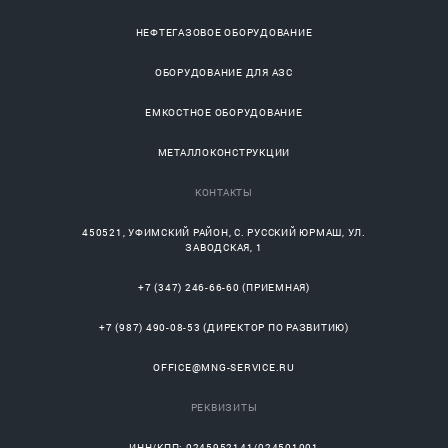
НЕФТЕГАЗОВОЕ ОБОРУДОВАНИЕ
ОБОРУДОВАНИЕ ДЛЯ АЗС
ЕМКОСТНОЕ ОБОРУДОВАНИЕ
МЕТАЛЛОКОНСТРУКЦИИ
КОНТАКТЫ
450521
,
УФИМСКИЙ РАЙОН
, С.
РУССКИЙ ЮРМАШ
, УЛ.
ЗАВОДСКАЯ, 1
+7 (347) 246-66-60
(ПРИЕМНАЯ)
+7 (987) 490-08-53
(ДИРЕКТОР ПО РАЗВИТИЮ)
OFFICE@MNG-SERVICE.RU
РЕКВИЗИТЫ
ИНН/КПП: 0245952141/024501001