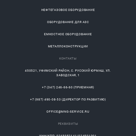
НЕФТЕГАЗОВОЕ ОБОРУДОВАНИЕ
ОБОРУДОВАНИЕ ДЛЯ АЗС
ЕМКОСТНОЕ ОБОРУДОВАНИЕ
МЕТАЛЛОКОНСТРУКЦИИ
КОНТАКТЫ
450521
,
УФИМСКИЙ РАЙОН
, С.
РУССКИЙ ЮРМАШ
, УЛ.
ЗАВОДСКАЯ, 1
+7 (347) 246-66-60
(ПРИЕМНАЯ)
+7 (987) 490-08-53
(ДИРЕКТОР ПО РАЗВИТИЮ)
OFFICE@MNG-SERVICE.RU
РЕКВИЗИТЫ
ИНН/КПП: 0245952141/024501001